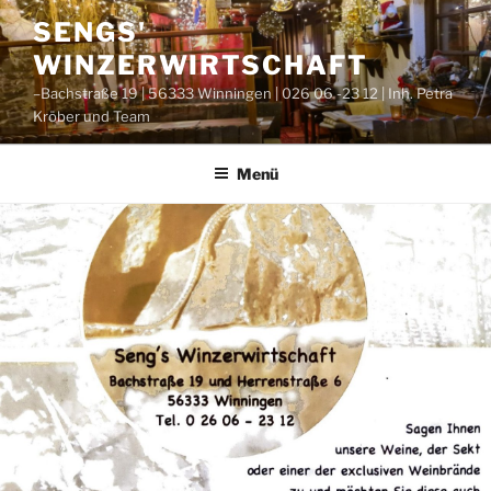
Zum
SENGS'
Inhalt
WINZERWIRTSCHAFT
springen
–Bachstraße 19 | 56333 Winningen | 026 06 -23 12 | Inh. Petra
Kröber und Team
Menü