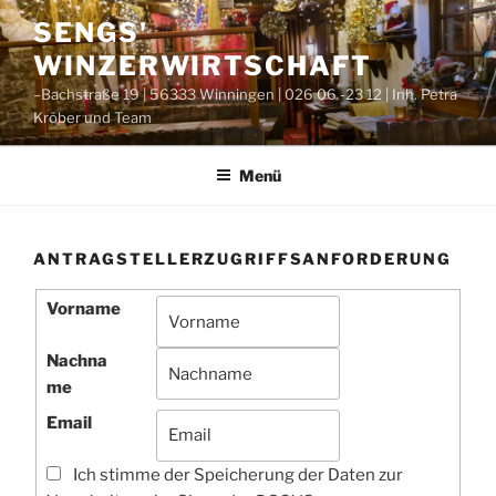
Zum
SENGS'
Inhalt
WINZERWIRTSCHAFT
springen
–Bachstraße 19 | 56333 Winningen | 026 06 -23 12 | Inh. Petra
Kröber und Team
Menü
ANTRAGSTELLERZUGRIFFSANFORDERUNG
Vorname
Nachna
me
Email
Ich stimme der Speicherung der Daten zur