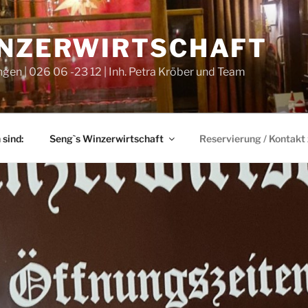
INZERWIRTSCHAFT
en | 026 06 -23 12 | Inh. Petra Kröber und Team
sind:
Seng`s Winzerwirtschaft
Reservierung / Kontakt 